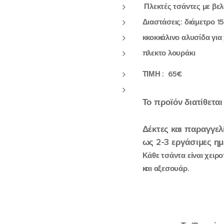
Πλεκτές τσάντες με βελ
Διαστάσεις: διάμετρο 1
κκοκκάλινο αλυσίδα για
πλεκτο λουράκι
ΤΙΜΗ : 65€
Το
προϊόν
διατίθεται
Δέκτες
και
παραγγελ
ως
2-3
εργάσιμες
ημ
Κάθε τσάντα είναι χειρ
και αξεσουάρ.