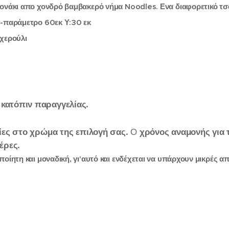
ονάκι απο χονδρό βαμβακερό νήμα Noodles. Ενα διαφορετικό τσά
5-παράμετρο 60εκ Υ:30 εκ
 χερούλι
κατόπιν
παραγγελίας.
ίες
στο
χρώμα
της
επιλογή
σας.
Ο
χρόνος
αναμονής
για
έρες.
οποίητη και μοναδική, γι'αυτό και ενδέχεται να υπάρχουν μικρές 