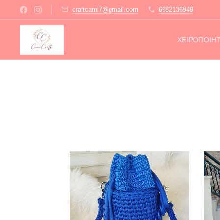
craftcami7@gmail.com
6982136949
ΧΕΙΡΟΠΟΊΗ