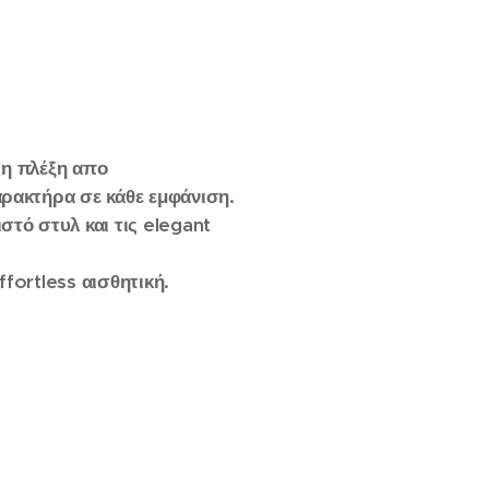
ρη
πλέξη απο
αρακτήρα
σε
κάθε
εμφάνιση.
ιστό
στυλ
και
τις
elegant
ffortless
αισθητική.