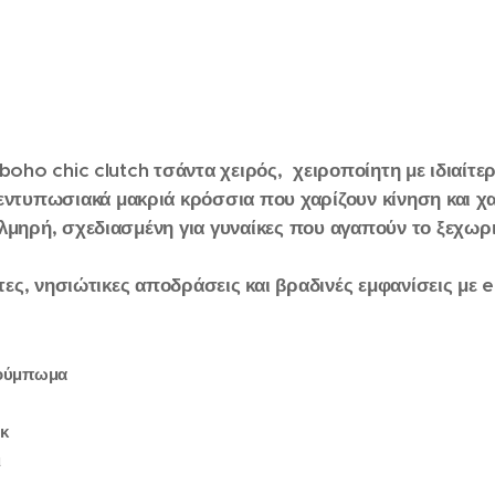
boho
chic
clutch
τσάντα χειρός,
χειροποίητη
με
ιδιαίτε
εντυπωσιακά
μακριά
κρόσσια
που
χαρίζουν
κίνηση
και
χ
λμηρή,
σχεδιασμένη
για
γυναίκες
που
αγαπούν
το
ξεχωρ
τες,
νησιώτικες
αποδράσεις
και
βραδινές
εμφανίσεις
με
e
ούμπωμα
εκ
ι