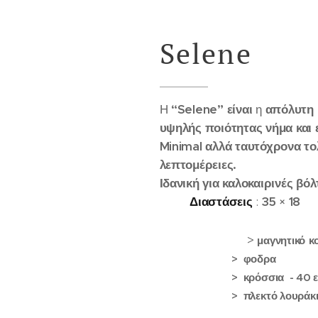
Selene 🖤
Η
“Selene”
είναι
η
απόλυτη
υψηλής
ποιότητας
νήμα
και
Minimal
αλλά
ταυτόχρονα
το
λεπτομέρειες.
Ιδανική
για
καλοκαιρινές
βόλ
Διαστάσεις
:
35
×
18
>
μαγνητικό
κ
> φοδρα
> κρόσσια - 40 
> πλεκτό λουράκ