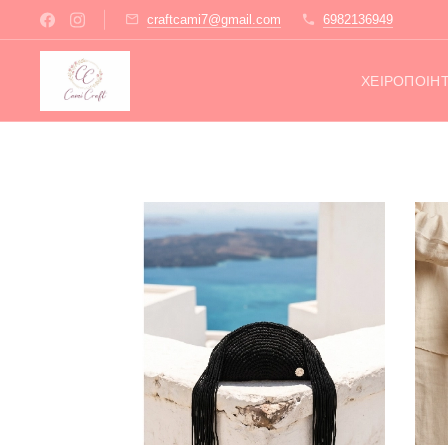
craftcami7@gmail.com
6982136949
ΧΕΙΡΟΠΟΊΗ