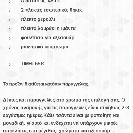
Διαστάσεις: 45 εκ
2 πλεκτές εσωτερικές θήκες
πλεκτό χερούλι
πλεκτό λουράκι η ιμάντα
φουντίτσα για αξεσουάρ
μαγνητικό κούμπωμα
ΤΙΜΗ: 65€
Το
προϊόν
διατίθεται
κατόπιν
παραγγελίας.
Δέκτες
και
παραγγελίες
στο
χρώμα
της
επιλογή
σας.
Ο
χρόνος
αναμονής
για
τις
παραγγελίες
είναι
συνήθως
2-3
εργάσιμες
ημέρες.
Κάθε τσάντα είναι χειροποίητη και
μοναδική, γι'αυτό και ενδέχεται να υπάρχουν μικρές
αποκλίσεις στο μέγεθος, χρώματα και αξεσουάρ .