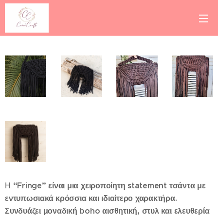
“Fringe”
είναι
μια
χειροποίητη
statement
τσάντα
με
Η
εντυπωσιακά
κρόσσια
και
ιδιαίτερο
χαρακτήρα.
Συνδυάζει
μοναδική
boho
αισθητική,
στυλ
και
ελευθερία