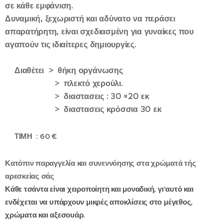
σε
κάθε
εμφάνιση.
Δυναμική,
ξεχωριστή
και
αδύνατο
να
περάσει
απαρατήρητη,
είναι
σχεδιασμένη
για
γυναίκες
που
αγαπούν
τις
ιδιαίτερες
δημιουργίες.
✨
Διαθέτει > θήκη οργάνωσης
> πλεκτό χερούλι.
> διαστασεις : 30 ×20 εκ
> διαστασεις κρόσσια 30 εκ
ΤΙΜΗ : 60 €
Κατόπιν παραγγελία και συνεννόησης στα χρώματά τής
αρεσκείας σάς
Κάθε τσάντα είναι χειροποίητη και μοναδική, γι'αυτό και
ενδέχεται να υπάρχουν μικρές αποκλίσεις στο μέγεθος,
χρώματα και αξεσουάρ.