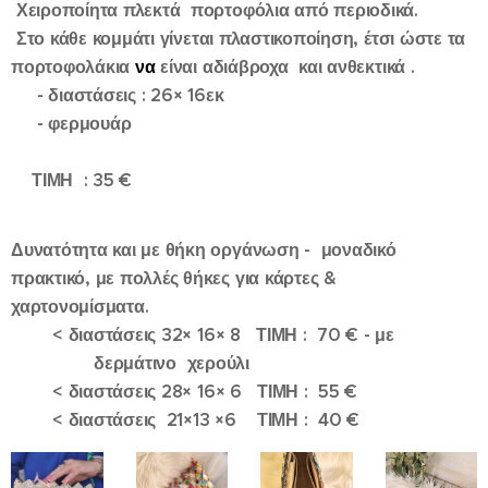
Χειροποίητα πλεκτά πορτοφόλια από περιοδικά.
Στο
κάθε
κομμάτι
γίνεται
πλαστικοποίηση,
έτσι
ώστε
τα
πορτοφολάκια
να
είναι
αδιάβροχα
και
ανθεκτικά
.
- διαστάσεις : 26× 16εκ
- φερμουάρ
ΤΙΜΗ : 35 €
Δυνατότητα και με θήκη οργάνωση -
μοναδικό 👛✨
π
ρακτικό, με πολλές θήκες για κάρτες &
χαρτονομίσματα.
<
διαστάσεις 32× 16× 8 ΤΙΜΗ : 70 € - με
δερμάτινο χερούλι
< διαστάσεις 28× 16× 6 ΤΙΜΗ : 55 €
< διαστάσεις 21×13 ×6 ΤΙΜΗ : 40 €