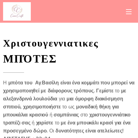
Χριστουγεννιατικες
ΜΠΌΤΕΣ
μπότα
του
Αγ
Βασίλη
είναι
ένα
κομμάτι
που
μπορεί
να
Η
.
χρησιμοποιηθεί
με
διάφορους
τρόπους.
Γεμίστε
με
το
αλεξανδρινά
λουλούδια
μια
όμορφη
διακόσμηση
για
σπιτιού,
χρησιμοποιήστε
μοναδική
θήκη
για
το ως
μπουκάλια
κρασιού
σαμπάνιας
χριστουγεννιάτικο
ή
στο
τραπέζι
σας
χαρίστε
με
ένα
μπουκάλι
κρασί
για
ένα
ή
το
προσεγμένο
δώρο.
δυνατότητες
είναι
ατελείωτες!
Οι